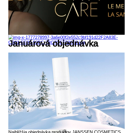
úprava obočia a rias
predaj kozmetiky
galéria
Januárová objednávka
fotogaléria
videogaléria
certifikáty
zákaznícka zóna
kontakt
Najbližšia objednávka produktov JANSSEN COSMETICS