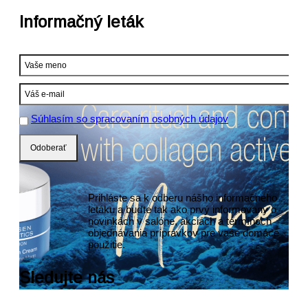
Informačný leták
Súhlasím so spracovaním osobných údajov
Prihláste sa k odberu nášho informačného
letáku a buďte tak ako prvý informovaný o
novinkách v salóne, akciách a termínoch
objednávania prípravkov pre vaše domáce
použitie.
Sledujte nás