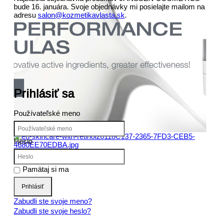
bude 16. januára. Svoje objednávky mi posielajte mailom na
adresu
salon@kozmetikavlasta.sk
.
Predch.
Nasl.
Prihlásiť sa
Používateľské meno
Heslo
Pamätaj si ma
Prihlásiť
Zabudli ste svoje meno?
Zabudli ste svoje heslo?