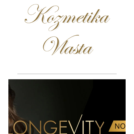
úvod
o mne
kozmetické služby
starostlivosť o pleť
depilácia voskom