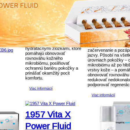
ívne
Acne Ser
Maska na obnovu kožného
e prirodzenú
mikrobiómu
okožky a
Probiotické sérum pr
 prejavy
Maska, 50 ml
akné
získava
Intenzívna regeneračná
euroGlow“
Sérum, 30 ml
maska pre citlivú, suchú a
dehydrovanú pleť. Kombinuje
Špeciálne sérum pre
moderné probiotické aktívne
problematickú a aknóz
látky s výživnými olejmi a
náchylnú na akné, záp
hydratačnými zložkami, ktoré
začervenanie a pozáp
pomáhajú obnovovať
jazvy. Pôsobí na všet
rovnováhu kožného
úrovniach pokožky – 
mikrobiómu, posilňovať
mikrobiómu až po hlbš
ochrannú bariéru pokožky a
vrstvy kože – a pomá
prinášať okamžitý pocit
obnovovať rovnováhu p
komfortu.
redukovať nedokonalos
podporovať regeneráci
Viac informácií
Viac informácií
1957 Vita X
Power Fluid