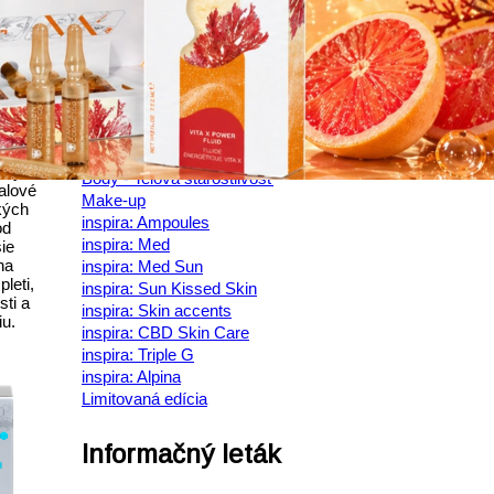
Demanding skin - Náročná pleť
um
Mature skin - Zrelá pleť
Longevity Care - Dlhovekosť pleti
oti
Fair skin - Bielenie pleti
All skin needs - Všetky typy pleti
Trend edition - Nové trendy
Ampoules - Ampulky s účinnými látkami
nu pleť
Men - Pre mužov
aly,
Body - Telová starostlivosť
alové
Make-up
kých
inspira: Ampoules
od
inspira: Med
ie
ha
inspira: Med Sun
leti,
inspira: Sun Kissed Skin
ti a
inspira: Skin accents
u.
inspira: CBD Skin Care
inspira: Triple G
inspira: Alpina
Limitovaná edícia
Informačný leták