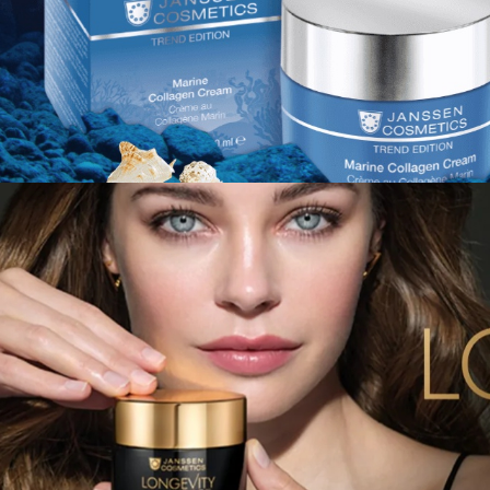
viditeľne vitálnejšie.
Integrovaná ochra
zároveň pomáha ch
pokožku pred kaž
UV stresom.
Viac informácií
Začiatok
Predch.
1
2
3
Nasl.
Sledujte nás