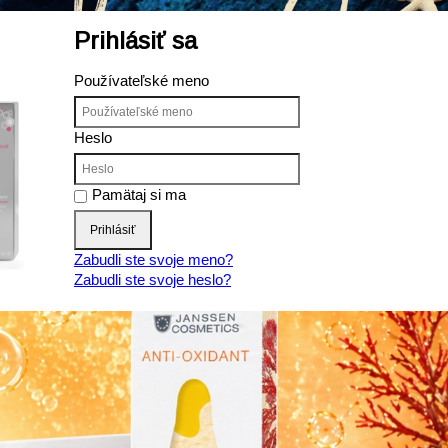
Prihlásiť sa
Používateľské meno
Heslo
Pamätaj si ma
Prihlásiť
Zabudli ste svoje meno?
Zabudli ste svoje heslo?
Produkty JANSSEN
e
Dry skin - Suchá pleť
Sensitive skin - Citlivá pleť
Oily skin - Mastná pleť
Combination skin - Zmiešaná pleť