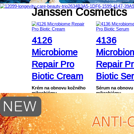
Janssen Cosmetics
4126
4136
Microbiome
Microbio
Repair Pro
Repair P
Biotic Cream
Biotic Se
Krém na obnovu kožného
Sérum na obnovu
mikrobiómu
mikrobiómu
Krém, 50 ml
Sérum, 30 ml
Bohatá, no zároveň príjemne
Vysoko koncentro
jemná starostlivosť pre
aktívne sérum pre ci
dehydrovanú a citlivú pleť s
dehydrovanú pleť s
narušenou kožnou bariérou.
kožnou bariérou. O
Intenzívne hydratuje,
rovnováhu kožnéh