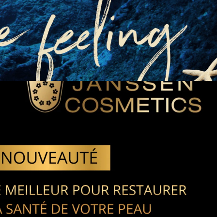
Informačný leták
Súhlasím so spracovaním osobných
údajov