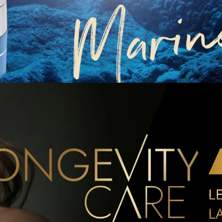
hladšie a viditeľne
na SPF 15
zjednotenejšie.
rániť
dodenným
Viac informácií
Koniec
Kontakt
0907 341 890
e-mail:
salon@kozmetikavlasta.sk
Moja adresa
KOZMETIKA VLASTA, Vlasta Povalačová