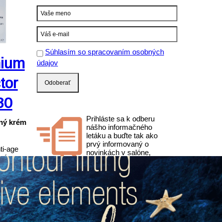
Súhlasím so spracovaním osobných
mium
údajov
tor
30
Prihláste sa k odberu
ný krém
nášho informačného
letáku a buďte tak ako
prvý informovaný o
ti-age
novinkách v salóne,
nú a
akciách a termínoch
uje
objednávania prípravkov
red UVA
pre vaše domáce použitie.
áha
snému
ároveň
ho
nejšie,