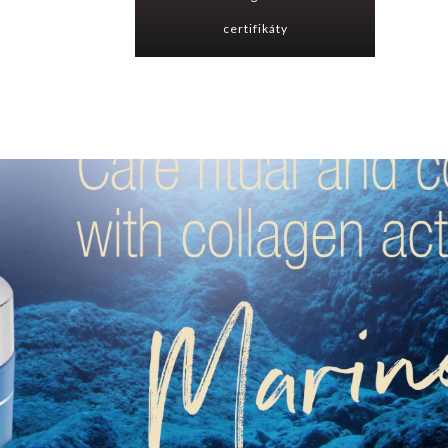
certifikáty
zákaznícka zóna
kontakt