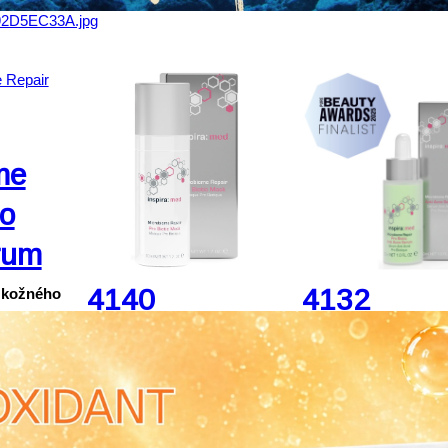
me
ro
rum
4140
4132
 kožného
Microbiome
Microbiom
vané
Repair Pro
Repair Pro
tlivú,
 oslabenou
Biotic Mask
Biotic Anti
bnovuje
o