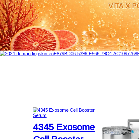
podporuje tvorbu ochranných
mikrobiómu, intenz
lipidov a pomáha obnovovať
hydratuje, posilňuj
prirodzenú rovnováhu
obranyschopnosť p
kožného mikrobiómu.
pomáha zmierňovať
podráždenia. Pleť 
zdravý, žiarivý „N
Viac informácií
efekt.
Viac informácií
4345 Exosome