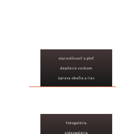
úvod
o mne
kozmetické služby
starostlivosť o pleť
depilácia voskom
úprava obočia a rias
predaj kozmetiky
galéria
fotogaléria
videogaléria