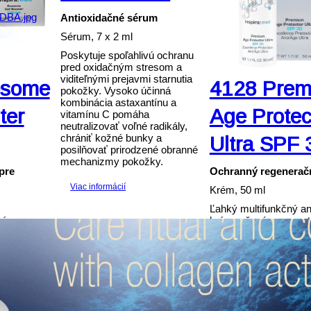
Antioxidačné sérum
Sérum, 7 x 2 ml
Poskytuje spoľahlivú ochranu
pred oxidačným stresom a
viditeľnými prejavmi starnutia
osome
4128 Pre
pokožky. Vysoko účinná
kombinácia astaxantínu a
ter
Age Protec
vitamínu C pomáha
neutralizovať voľné radikály,
chrániť kožné bunky a
Ultra SPF 
posilňovať prirodzené obranné
mechanizmy pokožky.
pre
Ochranný regenerač
Viac informácií
Krém, 50 ml
Ľahký multifunkčný an
rém s
krém určený pre mast
mami z
zmiešanú pleť. Poskyt
ého melóna,
spoľahlivú ochranu p
munikáciu
a UVB žiarením, pom
imulujú
predchádzať predča
ačné
starnutiu pokožky a z
leť pôsobí
reguluje tvorbu kožné
ie a
mazu. Pleť pôsobí mat