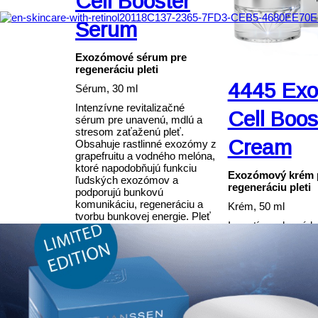
Cell Booster
Serum
Exozómové sérum pre
regeneráciu pleti
4445 Ex
Sérum, 30 ml
Intenzívne revitalizačné
Cell Boos
sérum pre unavenú, mdlú a
stresom zaťaženú pleť.
Cream
Obsahuje rastlinné exozómy z
grapefruitu a vodného melóna,
ktoré napodobňujú funkciu
Exozómový krém 
ľudských exozómov a
regeneráciu pleti
podporujú bunkovú
komunikáciu, regeneráciu a
Krém, 50 ml
tvorbu bunkovej energie. Pleť
Inovatívny denný k
získava sviežejší, pevnejší a
rastlinnými exozó
mladistvejší vzhľad.
grapefruitu a vodn
ktoré podporujú ko
Viac informácií
medzi bunkami a st
prirodzené regener
procesy pokožky. P
sviežejšie, pevnejš