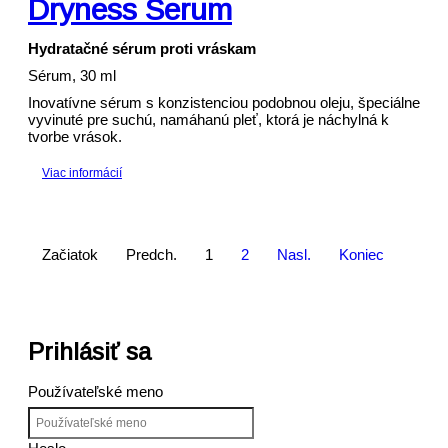
Dryness Serum
Hydratačné sérum proti vráskam
Sérum, 30 ml
Inovatívne sérum s konzistenciou podobnou oleju, špeciálne
vyvinuté pre suchú, namáhanú pleť, ktorá je náchylná k
tvorbe vrások.
Viac informácií
Začiatok
Predch.
1
2
Nasl.
Koniec
Prihlásiť sa
Používateľské meno