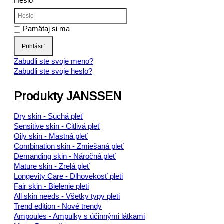
Heslo
Pamätaj si ma
Prihlásiť
Zabudli ste svoje meno?
Zabudli ste svoje heslo?
Produkty JANSSEN
Dry skin - Suchá pleť
Sensitive skin - Citlivá pleť
Oily skin - Mastná pleť
Combination skin - Zmiešaná pleť
Demanding skin - Náročná pleť
Mature skin - Zrelá pleť
Longevity Care - Dlhovekosť pleti
Fair skin - Bielenie pleti
All skin needs - Všetky typy pleti
Trend edition - Nové trendy
Ampoules - Ampulky s účinnými látkami