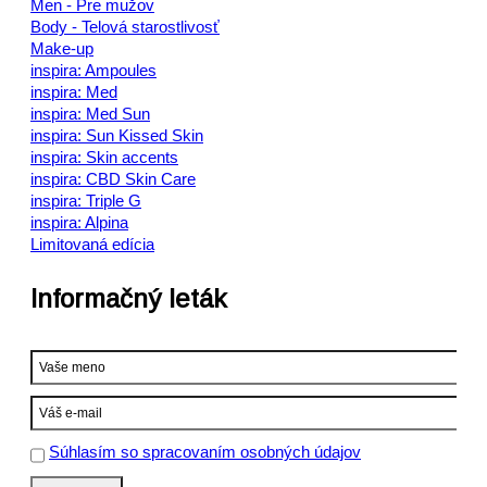
Men - Pre mužov
Body - Telová starostlivosť
Make-up
inspira: Ampoules
inspira: Med
inspira: Med Sun
inspira: Sun Kissed Skin
inspira: Skin accents
inspira: CBD Skin Care
inspira: Triple G
inspira: Alpina
Limitovaná edícia
Informačný leták
Súhlasím so spracovaním osobných údajov