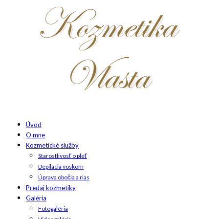
Úvod
O mne
Kozmetické služby
Starostlivosť o pleť
Depilácia voskom
Úprava obočia a rias
Predaj kozmetiky
Galéria
Fotogaléria