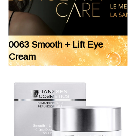
úprava obočia a rias
predaj kozmetiky
galéria
0063 Smooth + Lift Eye
fotogaléria
Cream
videogaléria
certifikáty
zákaznícka zóna
kontakt