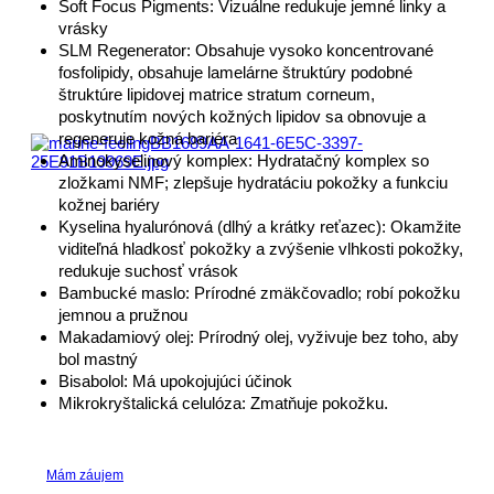
Soft Focus Pigments: Vizuálne redukuje jemné linky a
vrásky
SLM Regenerator: Obsahuje vysoko koncentrované
fosfolipidy, obsahuje lamelárne štruktúry podobné
štruktúre lipidovej matrice stratum corneum,
poskytnutím nových kožných lipidov sa obnovuje a
regeneruje kožná bariéra
Aminokyselinový komplex: Hydratačný komplex so
zložkami NMF; zlepšuje hydratáciu pokožky a funkciu
kožnej bariéry
Kyselina hyalurónová (dlhý a krátky reťazec): Okamžite
viditeľná hladkosť pokožky a zvýšenie vlhkosti pokožky,
redukuje suchosť vrások
Bambucké maslo: Prírodné zmäkčovadlo; robí pokožku
jemnou a pružnou
Makadamiový olej: Prírodný olej, vyživuje bez toho, aby
bol mastný
Bisabolol: Má upokojujúci účinok
Mikrokryštalická celulóza: Zmatňuje pokožku.
Mám záujem