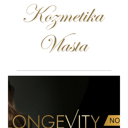
úvod
o mne
kozmetické služby
starostlivosť o pleť
depilácia voskom