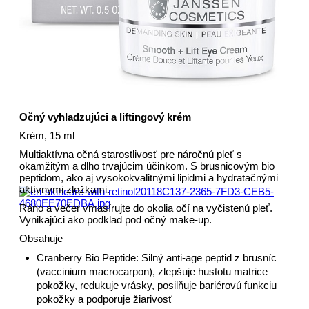
Očný vyhladzujúci a liftingový krém
Krém, 15 ml
Multiaktívna očná starostlivosť pre náročnú pleť s
okamžitým a dlho trvajúcim účinkom. S brusnicovým bio
peptidom, ako aj vysokokvalitnými lipidmi a hydratačnými
aktívnymi zložkami.
Ráno a večer vmasírujte do okolia očí na vyčistenú pleť.
Vynikajúci ako podklad pod očný make-up.
Obsahuje
Cranberry Bio Peptide: Silný anti-age peptid z brusníc
(vaccinium macrocarpon), zlepšuje hustotu matrice
pokožky, redukuje vrásky, posilňuje bariérovú funkciu
pokožky a podporuje žiarivosť