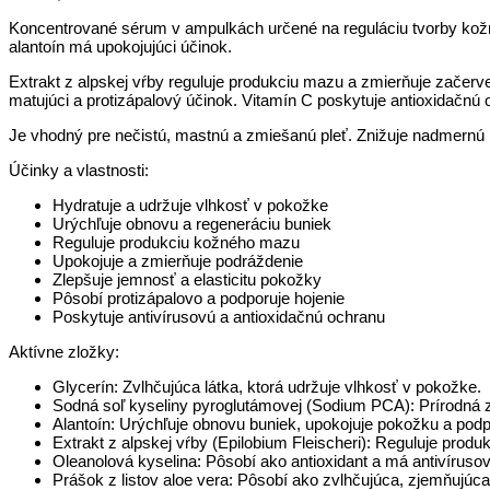
Koncentrované sérum v ampulkách určené na reguláciu tvorby kožné
alantoín má upokojujúci účinok.
Extrakt z alpskej vŕby reguluje produkciu mazu a zmierňuje začerve
matujúci a protizápalový účinok. Vitamín C poskytuje antioxidačnú 
Je vhodný pre nečistú, mastnú a zmiešanú pleť. Znižuje nadmernú 
Účinky a vlastnosti:
Hydratuje a udržuje vlhkosť v pokožke
Urýchľuje obnovu a regeneráciu buniek
Reguluje produkciu kožného mazu
Upokojuje a zmierňuje podráždenie
Zlepšuje jemnosť a elasticitu pokožky
Pôsobí protizápalovo a podporuje hojenie
Poskytuje antivírusovú a antioxidačnú ochranu
Aktívne zložky:
Glycerín: Zvlhčujúca látka, ktorá udržuje vlhkosť v pokožke.
Sodná soľ kyseliny pyroglutámovej (Sodium PCA): Prírodná z
Alantoín: Urýchľuje obnovu buniek, upokojuje pokožku a podpo
Extrakt z alpskej vŕby (Epilobium Fleischeri): Reguluje prod
Oleanolová kyselina: Pôsobí ako antioxidant a má antivírusov
Prášok z listov aloe vera: Pôsobí ako zvlhčujúca, zjemňujúca 