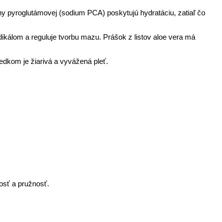
y pyroglutámovej (sodium PCA) poskytujú hydratáciu, zatiaľ čo
dikálom a reguluje tvorbu mazu. Prášok z listov aloe vera má
dkom je žiarivá a vyvážená pleť.
osť a pružnosť.