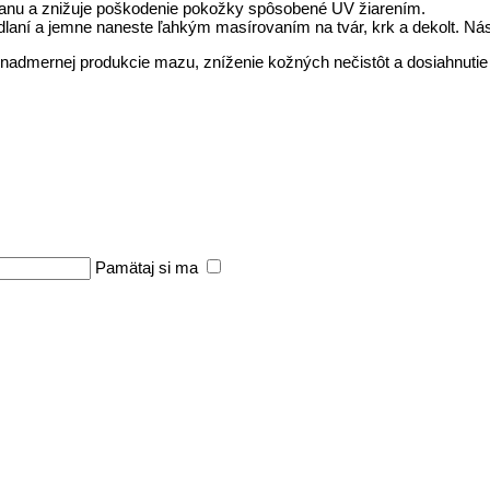
hranu a znižuje poškodenie pokožky spôsobené UV žiarením.
laní a jemne naneste ľahkým masírovaním na tvár, krk a dekolt. Nás
iu nadmernej produkcie mazu, zníženie kožných nečistôt a dosiahnutie v
Pamätaj si ma