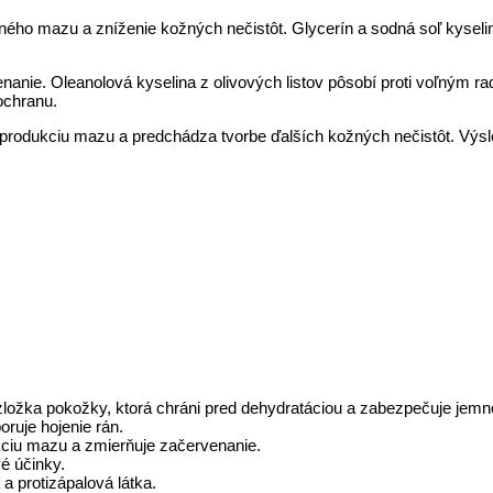
ho mazu a zníženie kožných nečistôt. Glycerín a sodná soľ kyselin
nanie. Oleanolová kyselina z olivových listov pôsobí proti voľným ra
ochranu.
produkciu mazu a predchádza tvorbe ďalších kožných nečistôt. Výsle
ložka pokožky, ktorá chráni pred dehydratáciou a zabezpečuje jemn
ruje hojenie rán.
ukciu mazu a zmierňuje začervenanie.
é účinky.
a protizápalová látka.