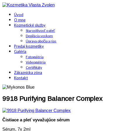
Úvod
O mne
Kozmetické služby
Starostlivosť o pleť
Depilácia voskom
Úprava obočia a rias
Predaj kozmetiky
Galéria
Fotogaléria
Videogaléria
Certifikáty
Zákaznícka zóna
Kontakt
9918 Purifying Balancer Complex
Čistiace a pleť vyvažujúce sérum
Sérum, 7x 2ml