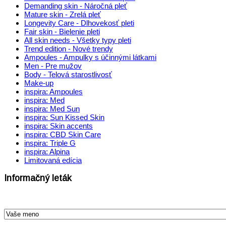
Demanding skin - Náročná pleť
Mature skin - Zrelá pleť
Longevity Care - Dlhovekosť pleti
Fair skin - Bielenie pleti
All skin needs - Všetky typy pleti
Trend edition - Nové trendy
Ampoules - Ampulky s účinnými látkami
Men - Pre mužov
Body - Telová starostlivosť
Make-up
inspira: Ampoules
inspira: Med
inspira: Med Sun
inspira: Sun Kissed Skin
inspira: Skin accents
inspira: CBD Skin Care
inspira: Triple G
inspira: Alpina
Limitovaná edícia
Informačný leták