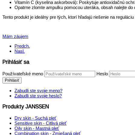
Vitamín C (kyselina askorbová): Poskytuje antioxidačnú oc
Opatrne zlomte ampulku pomocou uteráka, obsah nalejte do d
Tento produkt je ideálny pre tých, ktorí hľadajú riešenie na regulác
Mám záujem
Predch.
Nasl.
Prihlásiť sa
Používateľské meno
Heslo
Prihlásiť
Zabudli ste svoje meno?
Zabudli ste svoje heslo?
Produkty JANSSEN
Dry skin - Suchá pleť
Sensitive skin - Citlivá pleť
Oily skin - Mastná pleť
Combination skin - Zmiešaná pleť