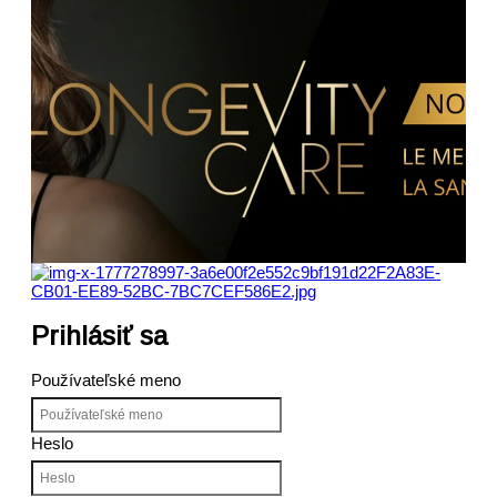
Tyčinka na pery
Krém, 4,6 g
Tyčinka na pery s kvalitným bambuckým maslom a
vitamínom E dodáva perám hebkosť a vláčnosť. V zime je
ideálny do kabelky pre optimálnu ochranu pred chladným
počasím a suchým vzduchom z kúrenia.
Náš tip: Obľúbený ako malý darček pre blízku osobu
Mám záujem
Prihlásiť sa
Používateľské meno
Heslo