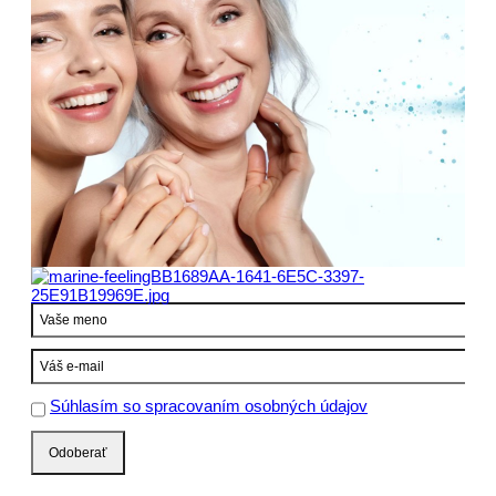
inspira: Ampoules
inspira: Med
inspira: Med Sun
inspira: Sun Kissed Skin
inspira: Skin accents
inspira: CBD Skin Care
inspira: Triple G
inspira: Alpina
Limitovaná edícia
Informačný leták
Súhlasím so spracovaním osobných údajov