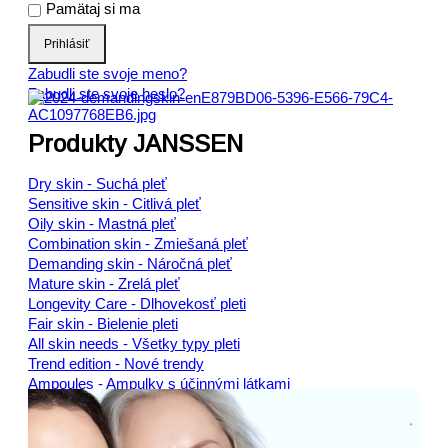
Pamätaj si ma
Prihlásiť
Zabudli ste svoje meno?
Zabudli ste svoje heslo?
Produkty JANSSEN
Dry skin - Suchá pleť
Sensitive skin - Citlivá pleť
Oily skin - Mastná pleť
Combination skin - Zmiešaná pleť
Demanding skin - Náročná pleť
Mature skin - Zrelá pleť
Longevity Care - Dlhovekosť pleti
Fair skin - Bielenie pleti
All skin needs - Všetky typy pleti
Trend edition - Nové trendy
Ampoules - Ampulky s účinnými látkami
Men - Pre mužov
Body - Telová starostlivosť
Make-up