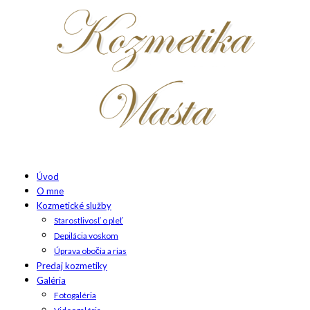
Úvod
O mne
Kozmetické služby
Starostlivosť o pleť
Depilácia voskom
Úprava obočia a rias
Predaj kozmetiky
Galéria
Fotogaléria