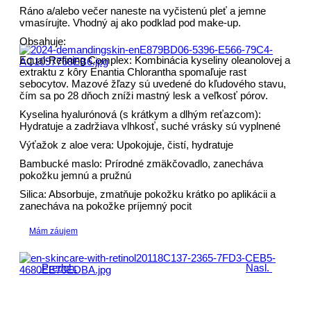
Ráno a/alebo večer naneste na vyčistenú pleť a jemne
vmasírujte. Vhodný aj ako podklad pod make-up.
Obsahuje:
Equal-Refining Complex: Kombinácia kyseliny oleanolovej a
extraktu z kôry Enantia Chlorantha spomaľuje rast
sebocytov. Mazové žľazy sú uvedené do kľudového stavu,
čím sa po 28 dňoch zníži mastný lesk a veľkosť pórov.
Kyselina hyalurónová (s krátkym a dlhým reťazcom):
Hydratuje a zadržiava vlhkosť, suché vrásky sú vyplnené
Výťažok z aloe vera: Upokojuje, čistí, hydratuje
Bambucké maslo: Prírodné zmäkčovadlo, zanecháva
pokožku jemnú a pružnú
Silica: Absorbuje, zmatňuje pokožku krátko po aplikácii a
zanecháva na pokožke príjemný pocit
Mám záujem
Predch.
Nasl.