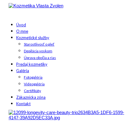
Úvod
O mne
Kozmetické služby
Starostlivosť o pleť
Depilácia voskom
Úprava obočia a rias
Predaj kozmetiky
Galéria
Fotogaléria
Videogaléria
Certifikáty
Zákaznícka zóna
Kontakt