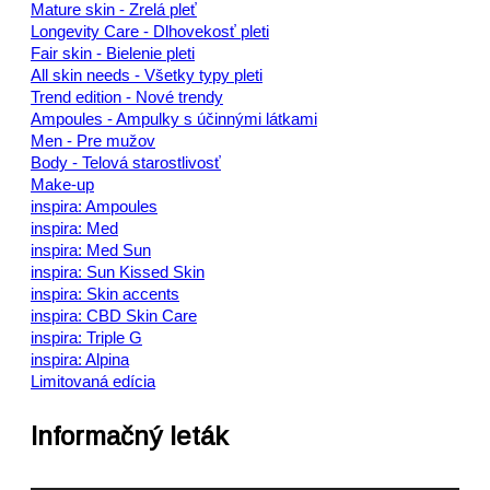
Mature skin - Zrelá pleť
Longevity Care - Dlhovekosť pleti
Fair skin - Bielenie pleti
All skin needs - Všetky typy pleti
Trend edition - Nové trendy
Ampoules - Ampulky s účinnými látkami
Men - Pre mužov
Body - Telová starostlivosť
Make-up
inspira: Ampoules
inspira: Med
inspira: Med Sun
inspira: Sun Kissed Skin
inspira: Skin accents
inspira: CBD Skin Care
inspira: Triple G
inspira: Alpina
Limitovaná edícia
Informačný leták